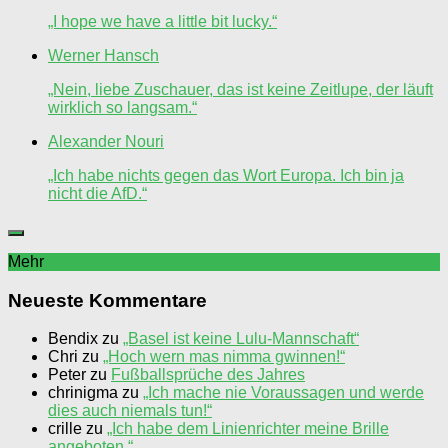
„I hope we have a little bit lucky.“
Werner Hansch
„Nein, liebe Zuschauer, das ist keine Zeitlupe, der läuft
wirklich so langsam.“
Alexander Nouri
„Ich habe nichts gegen das Wort Europa. Ich bin ja
nicht die AfD.“
Mehr
Neueste Kommentare
Bendix
zu
„Basel ist keine Lulu-Mannschaft“
Chri
zu
„Hoch wern mas nimma gwinnen!“
Peter
zu
Fußballsprüche des Jahres
chrinigma
zu
„Ich mache nie Voraussagen und werde
dies auch niemals tun!“
crille
zu
„Ich habe dem Linienrichter meine Brille
angeboten.“