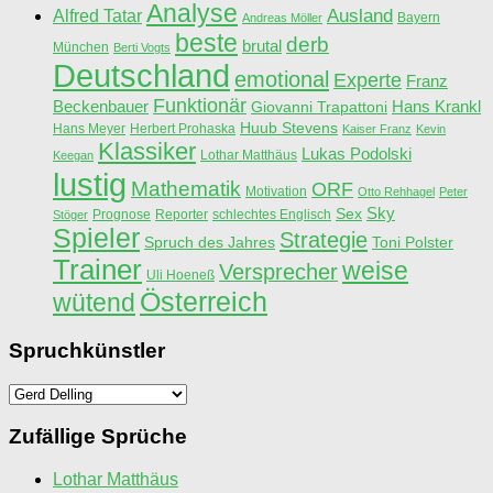
Analyse
Ausland
Alfred Tatar
Bayern
Andreas Möller
beste
derb
brutal
München
Berti Vogts
Deutschland
emotional
Experte
Franz
Funktionär
Beckenbauer
Hans Krankl
Giovanni Trapattoni
Huub Stevens
Hans Meyer
Herbert Prohaska
Kaiser Franz
Kevin
Klassiker
Lukas Podolski
Lothar Matthäus
Keegan
lustig
Mathematik
ORF
Motivation
Otto Rehhagel
Peter
Sky
Sex
Prognose
Reporter
schlechtes Englisch
Stöger
Spieler
Strategie
Spruch des Jahres
Toni Polster
Trainer
weise
Versprecher
Uli Hoeneß
Österreich
wütend
Spruchkünstler
Spruchkünstler
Zufällige Sprüche
Lothar Matthäus