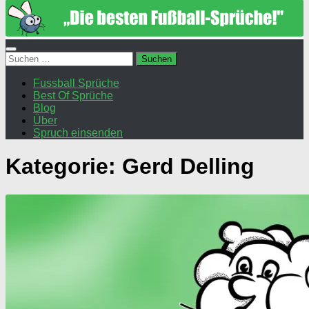
Suchen
nach:
Fussball Sprüche
Best Of Sprüche
Blog
Über
Spruch einsenden
Kategorie:
Gerd Delling