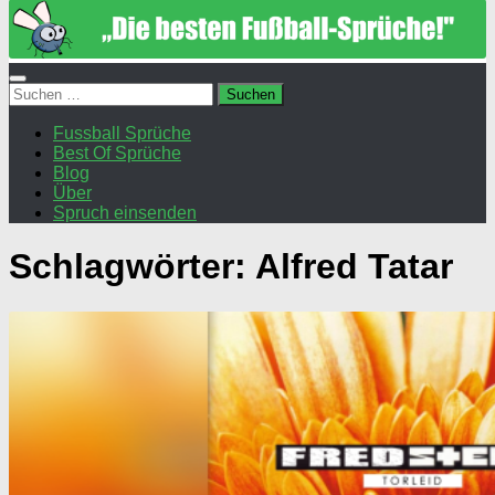
Suchen
nach:
Fussball Sprüche
Best Of Sprüche
Blog
Über
Spruch einsenden
Schlagwörter:
Alfred Tatar