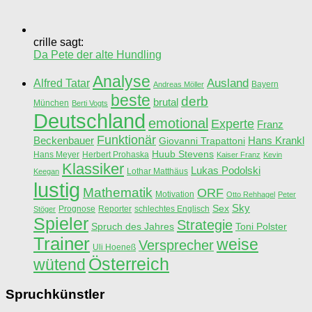
crille sagt:
Da Pete der alte Hundling
Analyse
Ausland
Alfred Tatar
Bayern
Andreas Möller
beste
derb
brutal
München
Berti Vogts
Deutschland
emotional
Experte
Franz
Funktionär
Beckenbauer
Hans Krankl
Giovanni Trapattoni
Huub Stevens
Hans Meyer
Herbert Prohaska
Kaiser Franz
Kevin
Klassiker
Lukas Podolski
Lothar Matthäus
Keegan
lustig
Mathematik
ORF
Motivation
Otto Rehhagel
Peter
Sky
Sex
Prognose
Reporter
schlechtes Englisch
Stöger
Spieler
Strategie
Spruch des Jahres
Toni Polster
Trainer
weise
Versprecher
Uli Hoeneß
Österreich
wütend
Spruchkünstler