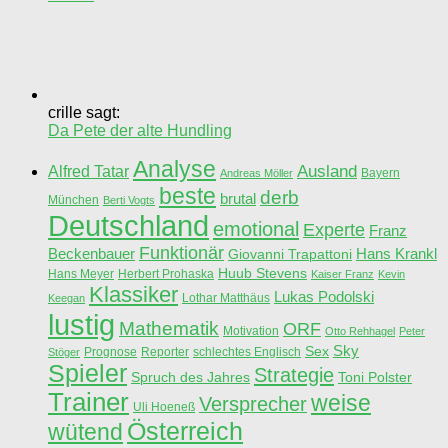
crille sagt:
Da Pete der alte Hundling
Analyse
Ausland
Alfred Tatar
Bayern
Andreas Möller
beste
derb
brutal
München
Berti Vogts
Deutschland
emotional
Experte
Franz
Funktionär
Beckenbauer
Hans Krankl
Giovanni Trapattoni
Huub Stevens
Hans Meyer
Herbert Prohaska
Kaiser Franz
Kevin
Klassiker
Lukas Podolski
Lothar Matthäus
Keegan
lustig
Mathematik
ORF
Motivation
Otto Rehhagel
Peter
Sky
Sex
Prognose
Reporter
schlechtes Englisch
Stöger
Spieler
Strategie
Spruch des Jahres
Toni Polster
Trainer
weise
Versprecher
Uli Hoeneß
Österreich
wütend