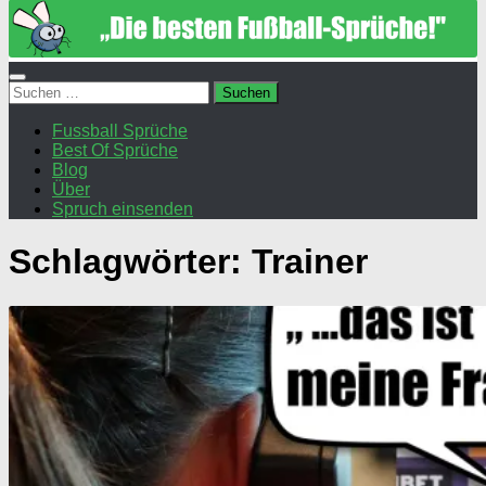
Suchen
nach:
Fussball Sprüche
Best Of Sprüche
Blog
Über
Spruch einsenden
Schlagwörter:
Trainer