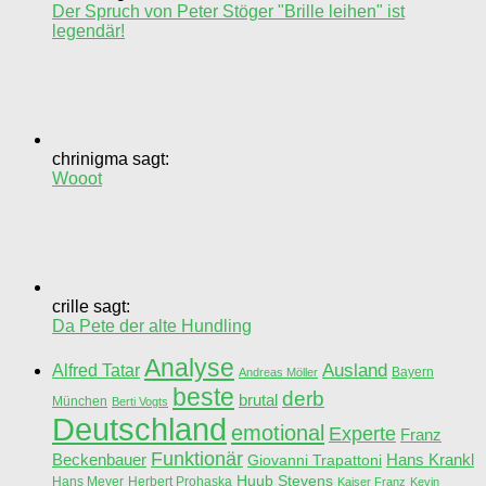
Der Spruch von Peter Stöger "Brille leihen" ist
legendär!
chrinigma sagt:
Wooot
crille sagt:
Da Pete der alte Hundling
Analyse
Ausland
Alfred Tatar
Bayern
Andreas Möller
beste
derb
brutal
München
Berti Vogts
Deutschland
emotional
Experte
Franz
Funktionär
Beckenbauer
Hans Krankl
Giovanni Trapattoni
Huub Stevens
Hans Meyer
Herbert Prohaska
Kaiser Franz
Kevin