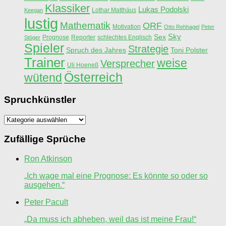
Klassiker
Lukas Podolski
Lothar Matthäus
Keegan
lustig
Mathematik
ORF
Motivation
Otto Rehhagel
Peter
Sky
Sex
Prognose
Reporter
schlechtes Englisch
Stöger
Spieler
Strategie
Spruch des Jahres
Toni Polster
Trainer
weise
Versprecher
Uli Hoeneß
Österreich
wütend
Spruchkünstler
Spruchkünstler
Zufällige Sprüche
Ron Atkinson
„Ich wage mal eine Prognose: Es könnte so oder so
ausgehen.“
Peter Pacult
„Da muss ich abheben, weil das ist meine Frau!“