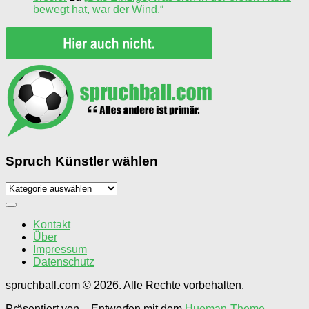
bewegt hat, war der Wind.“
Spruch Künstler wählen
Spruch
Künstler
wählen
Kontakt
Über
Impressum
Datenschutz
spruchball.com © 2026. Alle Rechte vorbehalten.
Präsentiert von
- Entworfen mit dem
Hueman-Theme