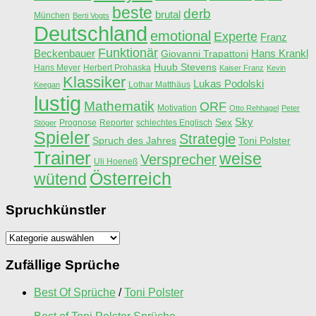
beste
derb
brutal
München
Berti Vogts
Deutschland
emotional
Experte
Franz
Funktionär
Beckenbauer
Hans Krankl
Giovanni Trapattoni
Huub Stevens
Hans Meyer
Herbert Prohaska
Kaiser Franz
Kevin
Klassiker
Lukas Podolski
Lothar Matthäus
Keegan
lustig
Mathematik
ORF
Motivation
Otto Rehhagel
Peter
Sky
Sex
Prognose
Reporter
schlechtes Englisch
Stöger
Spieler
Strategie
Spruch des Jahres
Toni Polster
Trainer
weise
Versprecher
Uli Hoeneß
Österreich
wütend
Spruchkünstler
Spruchkünstler
Zufällige Sprüche
Best Of Sprüche
/
Toni Polster