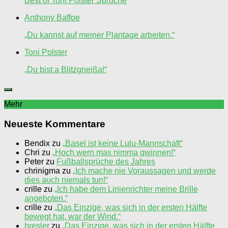
Best of Toni Polster Sprüche
Anthony Baffoe
„Du kannst auf meiner Plantage arbeiten.“
Toni Polster
„Du bist a Blitzgneißa!“
Mehr
Neueste Kommentare
Bendix
zu
„Basel ist keine Lulu-Mannschaft“
Chri
zu
„Hoch wern mas nimma gwinnen!“
Peter
zu
Fußballsprüche des Jahres
chrinigma
zu
„Ich mache nie Voraussagen und werde
dies auch niemals tun!“
crille
zu
„Ich habe dem Linienrichter meine Brille
angeboten.“
crille
zu
„Das Einzige, was sich in der ersten Hälfte
bewegt hat, war der Wind.“
bresler
zu
„Das Einzige, was sich in der ersten Hälfte