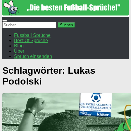
Suchen
nach:
Fussball Sprüche
Best Of Sprüche
Blog
Über
Spruch einsenden
Schlagwörter:
Lukas
Podolski