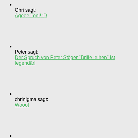
Chri sagt:
Ageee Toni! :D
Peter sagt:
Der Spruch von Peter Stöger "Brille leihen" ist
legendär!
chrinigma sagt:
Wooot