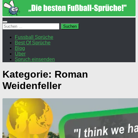
Suchen
nach:
Fussball Sprüche
Best Of Sprüche
Blog
Über
Spruch einsenden
Kategorie:
Roman
Weidenfeller