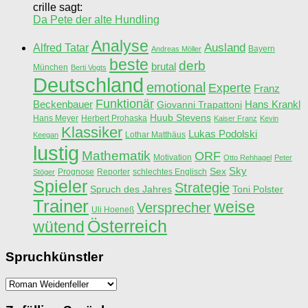
crille sagt:
Da Pete der alte Hundling
Analyse
Ausland
Alfred Tatar
Bayern
Andreas Möller
beste
derb
brutal
München
Berti Vogts
Deutschland
emotional
Experte
Franz
Funktionär
Beckenbauer
Hans Krankl
Giovanni Trapattoni
Huub Stevens
Hans Meyer
Herbert Prohaska
Kaiser Franz
Kevin
Klassiker
Lukas Podolski
Lothar Matthäus
Keegan
lustig
Mathematik
ORF
Motivation
Otto Rehhagel
Peter
Sky
Sex
Prognose
Reporter
schlechtes Englisch
Stöger
Spieler
Strategie
Spruch des Jahres
Toni Polster
Trainer
weise
Versprecher
Uli Hoeneß
Österreich
wütend
Spruchkünstler
Spruchkünstler