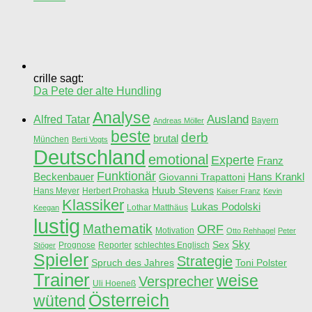
crille sagt:
Da Pete der alte Hundling
Analyse
Ausland
Alfred Tatar
Bayern
Andreas Möller
beste
derb
brutal
München
Berti Vogts
Deutschland
emotional
Experte
Franz
Funktionär
Beckenbauer
Hans Krankl
Giovanni Trapattoni
Huub Stevens
Hans Meyer
Herbert Prohaska
Kaiser Franz
Kevin
Klassiker
Lukas Podolski
Lothar Matthäus
Keegan
lustig
Mathematik
ORF
Motivation
Otto Rehhagel
Peter
Sky
Sex
Prognose
Reporter
schlechtes Englisch
Stöger
Spieler
Strategie
Spruch des Jahres
Toni Polster
Trainer
weise
Versprecher
Uli Hoeneß
Österreich
wütend