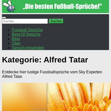
Suchen
nach:
Fussball Sprüche
Best Of Sprüche
Blog
Über
Spruch einsenden
Kategorie:
Alfred Tatar
Entdecke hier lustige Fussballsprüche vom Sky Experten
Alfred Tatar.