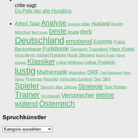
crille sagt:
Da Pete der alte Hundling
Analyse
Ausland
Alfred Tatar
Bayern
Andreas Möller
beste
derb
brutal
München
Berti Vogts
Deutschland
emotional
Experte
Franz
Funktionär
Beckenbauer
Hans Krankl
Giovanni Trapattoni
Huub Stevens
Hans Meyer
Herbert Prohaska
Kaiser Franz
Kevin
Klassiker
Lukas Podolski
Lothar Matthäus
Keegan
lustig
Mathematik
ORF
Motivation
Otto Rehhagel
Peter
Sky
Sex
Prognose
Reporter
schlechtes Englisch
Stöger
Spieler
Strategie
Spruch des Jahres
Toni Polster
Trainer
weise
Versprecher
Uli Hoeneß
Österreich
wütend
Spruchkünstler
Spruchkünstler