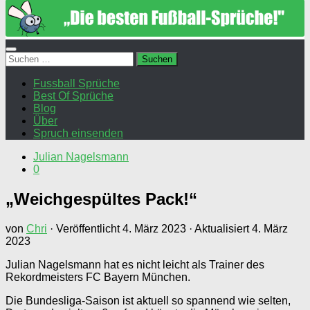
Suchen
nach:
Fussball Sprüche
Best Of Sprüche
Blog
Über
Spruch einsenden
Julian Nagelsmann
0
„Weichgespültes Pack!“
von
Chri
· Veröffentlicht
4. März 2023
· Aktualisiert
4. März
2023
Julian Nagelsmann hat es nicht leicht als Trainer des
Rekordmeisters FC Bayern München.
Die Bundesliga-Saison ist aktuell so spannend wie selten,