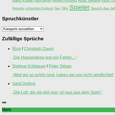
Hans Krankl
Huub Stevens
Hans Meyer
Herbert Prohaska
Kaiser Fr
Spieler
Sky
Sex
Spruch des Ja
Reporter
schlechtes Englisch
Spruchkünstler
Spruchkünstler
Zufällige Sprüche
Blog
/
Christoph Daum
„Die Haaranalyse war ein Fehler…“
Dietmar Kühbauer
/
Peter Stöger
„Weil wir so schön sind, haben sie uns nicht verpflichtet“
Gerd Delling
„Die Luft, die nie drin war, ist raus aus dem Spiel.“
Mehr