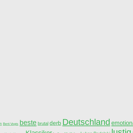
Deutschland
beste
derb
emotion
brutal
n
Berti Vogts
lustig
Klassiker