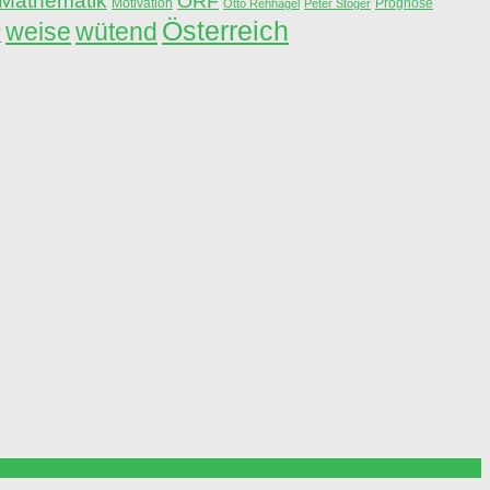
Mathematik
ORF
Motivation
Prognose
Otto Rehhagel
Peter Stöger
Österreich
weise
wütend
r