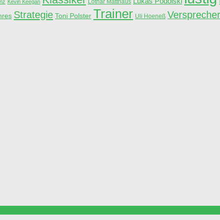
Lukas Podolski
Lothar Matthäus
anz
Kevin Keegan
Trainer
Strategie
Verspreche
hres
Toni Polster
Uli Hoeneß