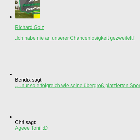
Richard Golz
„Ich habe nie an unserer Chancenlosigkeit gezweifelt!“
Bendix sagt:
„…nur so erfolgreich wie seine übergroß platzierten Spo
Chri sagt:
Ageee Toni! :D