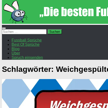
Suchen
nach:
Fussball Sprüche
Best Of Sprüche
Blog
Über
Spruch einsenden
Schlagwörter:
Weichgespült