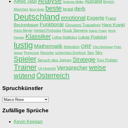
Analyse
Ausland
Alfred Tatar
Bayern
Andreas Möller
beste
derb
brutal
München
Berti Vogts
Deutschland
emotional
Experte
Franz
Funktionär
Beckenbauer
Hans Krankl
Giovanni Trapattoni
Huub Stevens
Hans Meyer
Herbert Prohaska
Kaiser Franz
Kevin
Klassiker
Lukas Podolski
Lothar Matthäus
Keegan
lustig
Mathematik
ORF
Motivation
Otto Rehhagel
Peter
Sky
Sex
Prognose
Reporter
schlechtes Englisch
Stöger
Spieler
Strategie
Spruch des Jahres
Toni Polster
Trainer
weise
Versprecher
Uli Hoeneß
Österreich
wütend
Spruchkünstler
Spruchkünstler
Zufällige Sprüche
Kevin Keegan