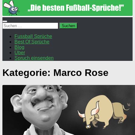
Suchen
nach:
Fussball Sprüche
Best Of Sprüche
Blog
Über
Spruch einsenden
Kategorie:
Marco Rose