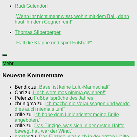
Rudi Gutendorf
„Wenn ihr nicht mehr wisst, wohin mit dem Ball, dann
haut ihn dem Gegner rein!“
Thomas Silberberger
„Halt die Klappe und spiel Fußball!“
Mehr
Neueste Kommentare
Bendix
zu
„Basel ist keine Lulu-Mannschaft“
Chri
zu
„Hoch wern mas nimma gwinnen!“
Peter
zu
Fußballsprüche des Jahres
chrinigma
zu
„Ich mache nie Voraussagen und werde
dies auch niemals tun!“
crille
zu
„Ich habe dem Linienrichter meine Brille
angeboten.“
crille
zu
„Das Einzige, was sich in der ersten Hälfte
bewegt hat, war der Wind.“
bresler
zu
„Das Einzige, was sich in der ersten Hälfte