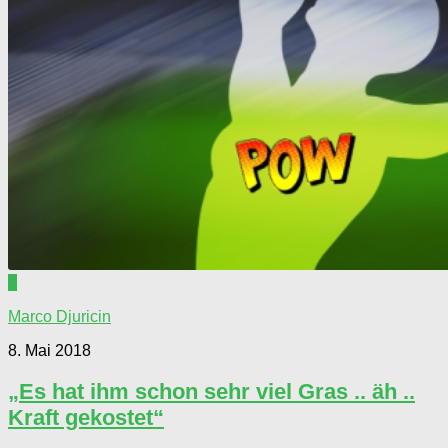
0
Marco Djuricin
8. Mai 2018
„Es hat ihm schon sehr viel Gras .. äh ..
Kraft gekostet“