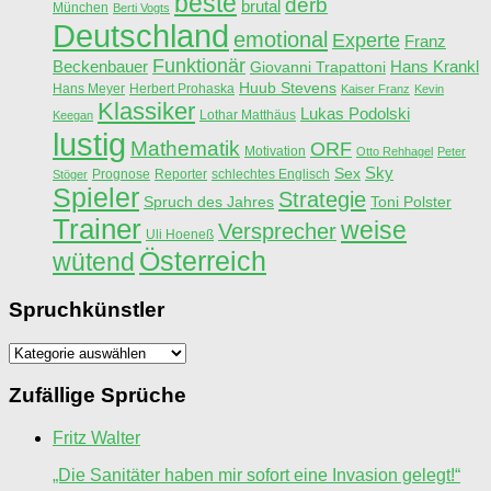
beste
derb
brutal
München
Berti Vogts
Deutschland
emotional
Experte
Franz
Funktionär
Beckenbauer
Hans Krankl
Giovanni Trapattoni
Huub Stevens
Hans Meyer
Herbert Prohaska
Kaiser Franz
Kevin
Klassiker
Lukas Podolski
Lothar Matthäus
Keegan
lustig
Mathematik
ORF
Motivation
Otto Rehhagel
Peter
Sky
Sex
Prognose
Reporter
schlechtes Englisch
Stöger
Spieler
Strategie
Spruch des Jahres
Toni Polster
Trainer
weise
Versprecher
Uli Hoeneß
Österreich
wütend
Spruchkünstler
Spruchkünstler
Zufällige Sprüche
Fritz Walter
„Die Sanitäter haben mir sofort eine Invasion gelegt!“