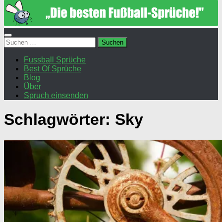
Suchen
nach:
Fussball Sprüche
Best Of Sprüche
Blog
Über
Spruch einsenden
Schlagwörter:
Sky