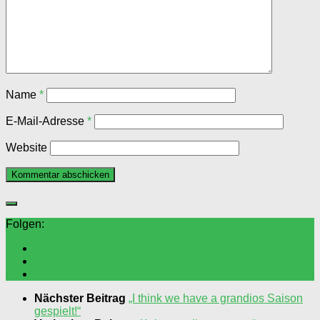
Name
*
E-Mail-Adresse
*
Website
Folgen:
Nächster Beitrag
„I think we have a grandios Saison
gespielt!“