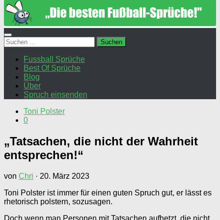
Suchen
nach:
Fussball Sprüche
Best Of Sprüche
Blog
Über
Spruch einsenden
Toni Polster
0
„Tatsachen, die nicht der Wahrheit
entsprechen!“
von
Chri
·
20. März 2023
Toni Polster ist immer für einen guten Spruch gut, er lässt es
rhetorisch polstern, sozusagen.
Doch wenn man Personen mit Tatsachen aufhetzt, die nicht