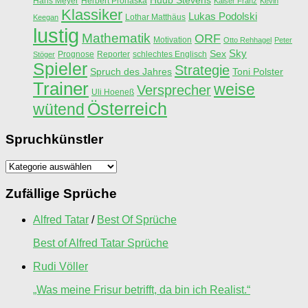
Huub Stevens
Hans Meyer
Herbert Prohaska
Kaiser Franz
Kevin
Klassiker
Lukas Podolski
Lothar Matthäus
Keegan
lustig
Mathematik
ORF
Motivation
Otto Rehhagel
Peter
Sky
Sex
Prognose
Reporter
schlechtes Englisch
Stöger
Spieler
Strategie
Spruch des Jahres
Toni Polster
Trainer
weise
Versprecher
Uli Hoeneß
Österreich
wütend
Spruchkünstler
Spruchkünstler
Zufällige Sprüche
Alfred Tatar
/
Best Of Sprüche
Best of Alfred Tatar Sprüche
Rudi Völler
„Was meine Frisur betrifft, da bin ich Realist.“