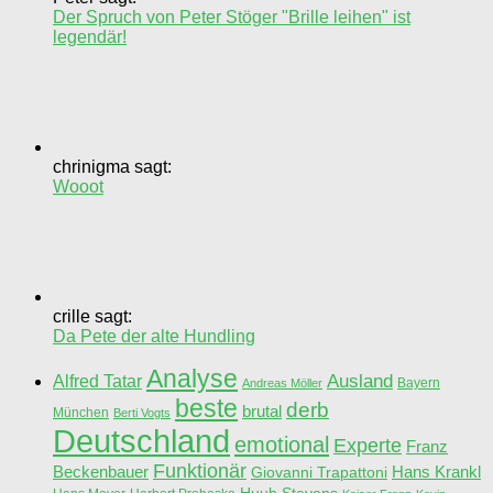
Der Spruch von Peter Stöger "Brille leihen" ist
legendär!
chrinigma sagt:
Wooot
crille sagt:
Da Pete der alte Hundling
Analyse
Ausland
Alfred Tatar
Bayern
Andreas Möller
beste
derb
brutal
München
Berti Vogts
Deutschland
emotional
Experte
Franz
Funktionär
Beckenbauer
Hans Krankl
Giovanni Trapattoni