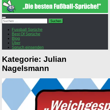
Suchen
nach:
Fussball Sprüche
Best Of Sprüche
Blog
Über
Spruch einsenden
Kategorie:
Julian
Nagelsmann