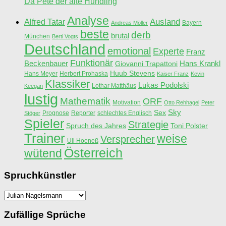
Da Pete der alte Hundling
Analyse
Ausland
Alfred Tatar
Bayern
Andreas Möller
beste
derb
brutal
München
Berti Vogts
Deutschland
emotional
Experte
Franz
Funktionär
Beckenbauer
Hans Krankl
Giovanni Trapattoni
Huub Stevens
Hans Meyer
Herbert Prohaska
Kaiser Franz
Kevin
Klassiker
Lukas Podolski
Lothar Matthäus
Keegan
lustig
Mathematik
ORF
Motivation
Otto Rehhagel
Peter
Sky
Sex
Prognose
Reporter
schlechtes Englisch
Stöger
Spieler
Strategie
Spruch des Jahres
Toni Polster
Trainer
weise
Versprecher
Uli Hoeneß
Österreich
wütend
Spruchkünstler
Spruchkünstler
Zufällige Sprüche