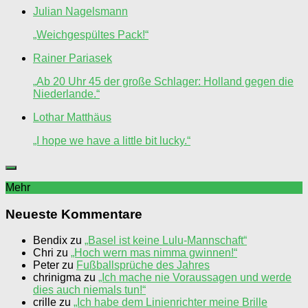
Julian Nagelsmann
„Weichgespültes Pack!“
Rainer Pariasek
„Ab 20 Uhr 45 der große Schlager: Holland gegen die
Niederlande.“
Lothar Matthäus
„I hope we have a little bit lucky.“
Mehr
Neueste Kommentare
Bendix
zu
„Basel ist keine Lulu-Mannschaft“
Chri
zu
„Hoch wern mas nimma gwinnen!“
Peter
zu
Fußballsprüche des Jahres
chrinigma
zu
„Ich mache nie Voraussagen und werde
dies auch niemals tun!“
crille
zu
„Ich habe dem Linienrichter meine Brille