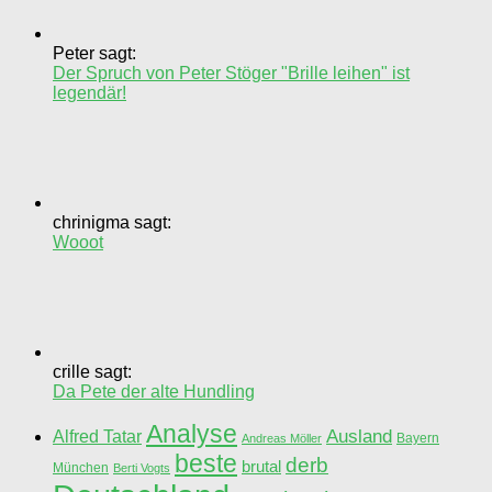
Peter sagt:
Der Spruch von Peter Stöger "Brille leihen" ist
legendär!
chrinigma sagt:
Wooot
crille sagt:
Da Pete der alte Hundling
Analyse
Ausland
Alfred Tatar
Bayern
Andreas Möller
beste
derb
brutal
München
Berti Vogts