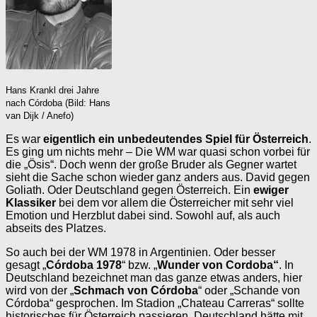
Hans Krankl drei Jahre
nach Córdoba (Bild: Hans
van Dijk / Anefo)
Es war
eigentlich ein unbedeutendes Spiel für Österreich
.
Es ging um nichts mehr – Die WM war quasi schon vorbei für
die „Ösis“. Doch wenn der große Bruder als Gegner wartet
sieht die Sache schon wieder ganz anders aus. David gegen
Goliath. Oder Deutschland gegen Österreich. Ein
ewiger
Klassiker
bei dem vor allem die Österreicher mit sehr viel
Emotion und Herzblut dabei sind. Sowohl auf, als auch
abseits des Platzes.
So auch bei der WM 1978 in Argentinien. Oder besser
gesagt „
Córdoba 1978
“ bzw. „
Wunder von Cordoba“
. In
Deutschland bezeichnet man das ganze etwas anders, hier
wird von der „
Schmach von Córdoba
“ oder „Schande von
Córdoba“ gesprochen. Im Stadion „Chateau Carreras“ sollte
historisches für Österreich passieren. Deutschland hätte mit