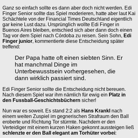
Ganz so einfach sollte es dann aber doch nicht werden. Edi
Finger Senior sollte das Spiel moderieren, hatte aber laut Kai
Schächtele von der Financial Times Deutschland eigentlich
gar keine Lust dazu. Ursprünglich wollte Edi Finger in
Buenos Aires bleiben, entschied sich aber dann doch einen
Tag vor dem Spiel nach Córdoba zu reisen. Sein Sohn,
Edi
Finger junior
, kommentierte diese Entscheidung später
treffend:
Der Papa hatte oft einen siebten Sinn. Er
hat manchmal Dinge im
Unterbewusstsein vorhergesehen, die
dann wirklich passiert sind.
Edi Finger Senior sollte die Entscheidung nicht bereuen.
Nach diesem Spiel war ihm nämlich für ewig ein
Platz in
den Fussball-Geschichtsbüchern
sicher!
Nun war es soweit. Es stand 2:2 als
Hans Krankl
nach
einem weiten Zuspiel im gegnerischen Strafraum den Ball
eroberte und Richtung Tor stürmte. Nachdem er den
Verteidiger mit einem kurzen Haken gekonnt aussteigen ließ
schlenzte er den Ball elegant am Torhüter vorbei
: