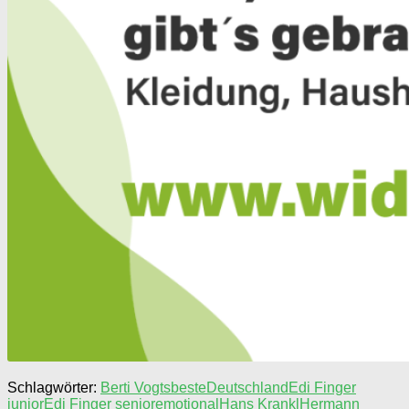
Schlagwörter:
Berti Vogts
beste
Deutschland
Edi Finger
junior
Edi Finger senior
emotional
Hans Krankl
Hermann