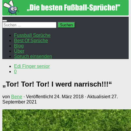
Suchen
nach:
Fussball Sprüche
Best Of Sprüche
Blog
Über
Spruch einsenden
Edi Finger senior
0
„Tor! Tor! Tor! I werd narrisch!!!“
von
Bene
· Veröffentlicht
24. März 2018
· Aktualisiert
27.
September 2021