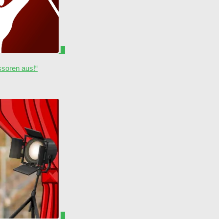
0
soren aus!“
0