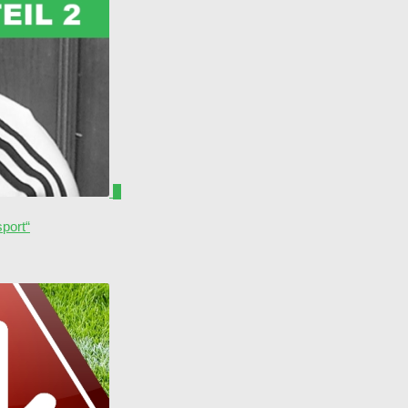
0
port“