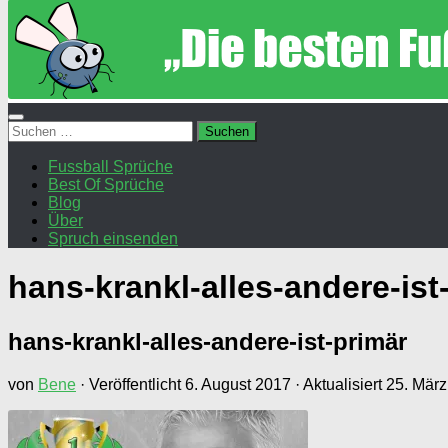
Suchen
nach:
Fussball Sprüche
Best Of Sprüche
Blog
Über
Spruch einsenden
hans-krankl-alles-andere-ist
hans-krankl-alles-andere-ist-primär
von
Bene
· Veröffentlicht
6. August 2017
· Aktualisiert
25. Mär