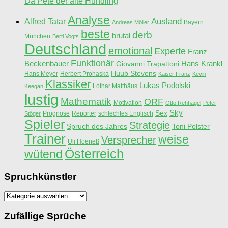
Da Pete der alte Hundling
Analyse
Ausland
Alfred Tatar
Bayern
Andreas Möller
beste
derb
brutal
München
Berti Vogts
Deutschland
emotional
Experte
Franz
Funktionär
Beckenbauer
Hans Krankl
Giovanni Trapattoni
Huub Stevens
Hans Meyer
Herbert Prohaska
Kaiser Franz
Kevin
Klassiker
Lukas Podolski
Lothar Matthäus
Keegan
lustig
Mathematik
ORF
Motivation
Otto Rehhagel
Peter
Sky
Sex
Prognose
Reporter
schlechtes Englisch
Stöger
Spieler
Strategie
Spruch des Jahres
Toni Polster
Trainer
weise
Versprecher
Uli Hoeneß
Österreich
wütend
Spruchkünstler
Spruchkünstler
Zufällige Sprüche