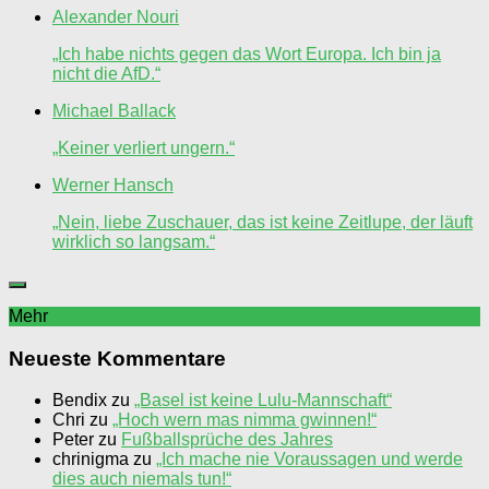
Alexander Nouri
„Ich habe nichts gegen das Wort Europa. Ich bin ja
nicht die AfD.“
Michael Ballack
„Keiner verliert ungern.“
Werner Hansch
„Nein, liebe Zuschauer, das ist keine Zeitlupe, der läuft
wirklich so langsam.“
Mehr
Neueste Kommentare
Bendix
zu
„Basel ist keine Lulu-Mannschaft“
Chri
zu
„Hoch wern mas nimma gwinnen!“
Peter
zu
Fußballsprüche des Jahres
chrinigma
zu
„Ich mache nie Voraussagen und werde
dies auch niemals tun!“