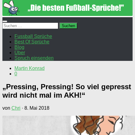
Suchen
nach:
Fussball Sprüche
Best Of Sprüche
Blog
Über
Spruch einsenden
Martin Konrad
0
„Pressing, Pressing! So viel gepresst
wird nicht mal im AKH!“
von
Chri
·
8. Mai 2018