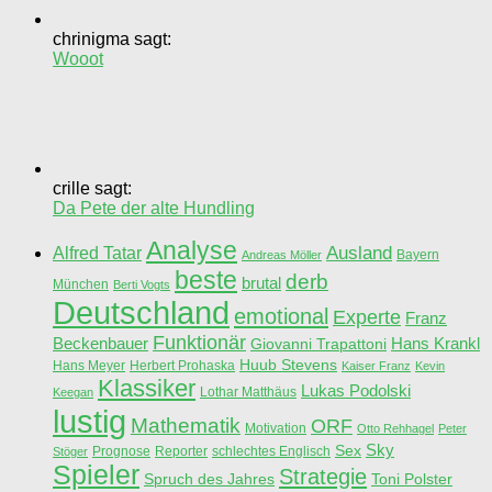
chrinigma sagt:
Wooot
crille sagt:
Da Pete der alte Hundling
Analyse
Ausland
Alfred Tatar
Bayern
Andreas Möller
beste
derb
brutal
München
Berti Vogts
Deutschland
emotional
Experte
Franz
Funktionär
Beckenbauer
Hans Krankl
Giovanni Trapattoni
Huub Stevens
Hans Meyer
Herbert Prohaska
Kaiser Franz
Kevin
Klassiker
Lukas Podolski
Lothar Matthäus
Keegan
lustig
Mathematik
ORF
Motivation
Otto Rehhagel
Peter
Sky
Sex
Prognose
Reporter
schlechtes Englisch
Stöger
Spieler
Strategie
Spruch des Jahres
Toni Polster