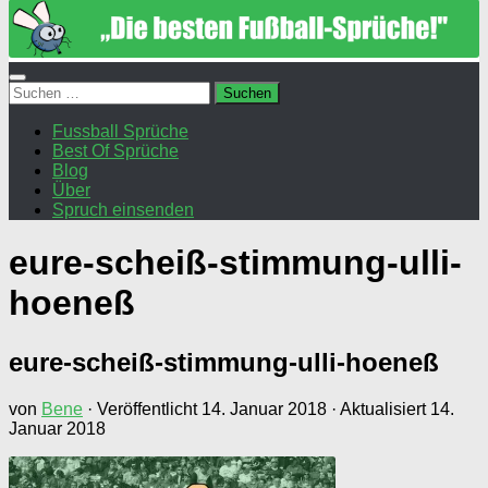
Suchen
nach:
Fussball Sprüche
Best Of Sprüche
Blog
Über
Spruch einsenden
eure-scheiß-stimmung-ulli-
hoeneß
eure-scheiß-stimmung-ulli-hoeneß
von
Bene
· Veröffentlicht
14. Januar 2018
· Aktualisiert
14.
Januar 2018