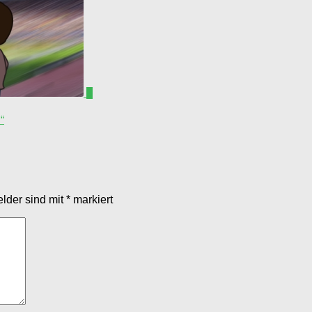
0
“
elder sind mit
*
markiert