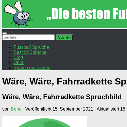
Suchen
nach:
Fussball Sprüche
Best Of Sprüche
Blog
Über
Spruch einsenden
Wäre, Wäre, Fahrradkette Sp
Wäre, Wäre, Fahrradkette Spruchbild
von
Bene
· Veröffentlicht
15. September 2021
· Aktualisiert
15.