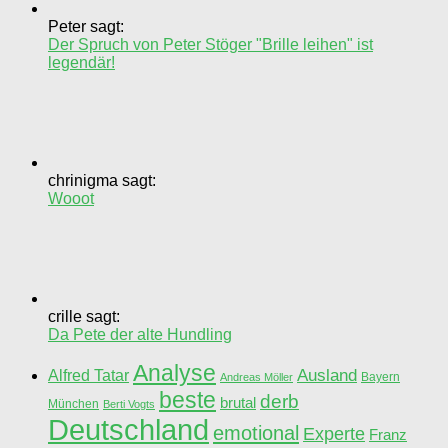
Peter sagt:
Der Spruch von Peter Stöger "Brille leihen" ist
legendär!
chrinigma sagt:
Wooot
crille sagt:
Da Pete der alte Hundling
Analyse
Ausland
Alfred Tatar
Bayern
Andreas Möller
beste
derb
brutal
München
Berti Vogts
Deutschland
emotional
Experte
Franz