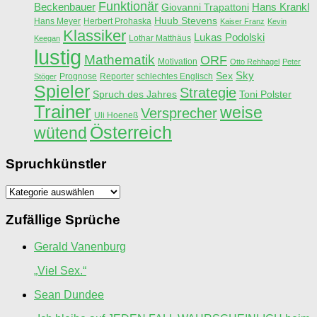
Funktionär
Beckenbauer
Hans Krankl
Giovanni Trapattoni
Huub Stevens
Hans Meyer
Herbert Prohaska
Kaiser Franz
Kevin
Klassiker
Lukas Podolski
Lothar Matthäus
Keegan
lustig
Mathematik
ORF
Motivation
Otto Rehhagel
Peter
Sky
Sex
Prognose
Reporter
schlechtes Englisch
Stöger
Spieler
Strategie
Spruch des Jahres
Toni Polster
Trainer
weise
Versprecher
Uli Hoeneß
Österreich
wütend
Spruchkünstler
Spruchkünstler
Zufällige Sprüche
Gerald Vanenburg
„Viel Sex.“
Sean Dundee