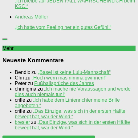
„Ich bleibe auf JEDEN FALL WAHRSCHEINLICH beim
KSC.“
Andreas Möller
„Ich hatte vom Feeling her ein gutes Gefühl.“
Mehr
Neueste Kommentare
Bendix
zu
„Basel ist keine Lulu-Mannschaft“
Chri
zu
„Hoch wern mas nimma gwinnen!“
Peter
zu
Fußballsprüche des Jahres
chrinigma
zu
„Ich mache nie Voraussagen und werde
dies auch niemals tun!“
crille
zu
„Ich habe dem Linienrichter meine Brille
angeboten.“
crille
zu
„Das Einzige, was sich in der ersten Hälfte
bewegt hat, war der Wind.“
bresler
zu
„Das Einzige, was sich in der ersten Hälfte
bewegt hat, war der Wind.“