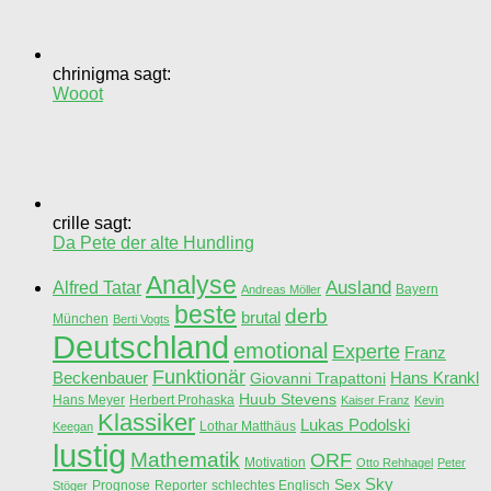
chrinigma sagt:
Wooot
crille sagt:
Da Pete der alte Hundling
Analyse
Ausland
Alfred Tatar
Bayern
Andreas Möller
beste
derb
brutal
München
Berti Vogts
Deutschland
emotional
Experte
Franz
Funktionär
Beckenbauer
Hans Krankl
Giovanni Trapattoni
Huub Stevens
Hans Meyer
Herbert Prohaska
Kaiser Franz
Kevin
Klassiker
Lukas Podolski
Lothar Matthäus
Keegan
lustig
Mathematik
ORF
Motivation
Otto Rehhagel
Peter
Sky
Sex
Prognose
Reporter
schlechtes Englisch
Stöger