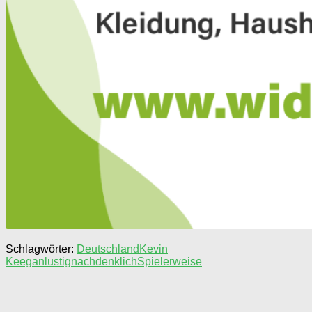
Schlagwörter:
Deutschland
Kevin
Keegan
lustig
nachdenklich
Spieler
weise