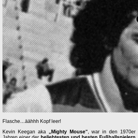
Flasche…äähhh Kopf leer!
Kevin Keegan aka
„
Mighty Mouse“
, war in den 1970er
Jahren einer der
beliebtesten und besten Fußballspielern