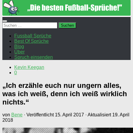
Suchen
nach:
Fussball Sprüche
Best Of Sprüche
Blog
Über
Spruch einsenden
Kevin Keegan
0
„Ich erzähle euch nur ungern alles,
was ich weiß, denn ich weiß wirklich
nichts.“
von
Bene
· Veröffentlicht
15. April 2017
· Aktualisiert
19. April
2018