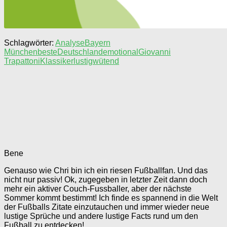
Schlagwörter:
Analyse
Bayern
München
beste
Deutschland
emotional
Giovanni
Trapattoni
Klassiker
lustig
wütend
Bene
Genauso wie Chri bin ich ein riesen Fußballfan. Und das
nicht nur passiv! Ok, zugegeben in letzter Zeit dann doch
mehr ein aktiver Couch-Fussballer, aber der nächste
Sommer kommt bestimmt! Ich finde es spannend in die Welt
der Fußballs Zitate einzutauchen und immer wieder neue
lustige Sprüche und andere lustige Facts rund um den
Fußball zu entdecken!