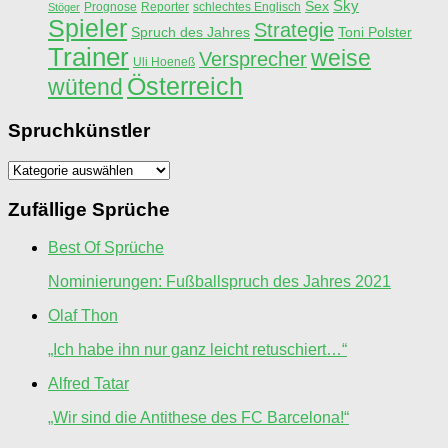
Sky
Sex
Prognose
Reporter
schlechtes Englisch
Stöger
Spieler
Strategie
Spruch des Jahres
Toni Polster
Trainer
weise
Versprecher
Uli Hoeneß
Österreich
wütend
Spruchkünstler
Spruchkünstler
Zufällige Sprüche
Best Of Sprüche
Nominierungen: Fußballspruch des Jahres 2021
Olaf Thon
„Ich habe ihn nur ganz leicht retuschiert…“
Alfred Tatar
„Wir sind die Antithese des FC Barcelona!“