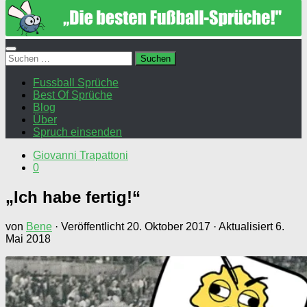
Suchen
nach:
Fussball Sprüche
Best Of Sprüche
Blog
Über
Spruch einsenden
Giovanni Trapattoni
0
„Ich habe fertig!“
von
Bene
· Veröffentlicht
20. Oktober 2017
· Aktualisiert
6.
Mai 2018