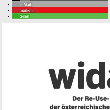
E-Mail
merken
0
teilen