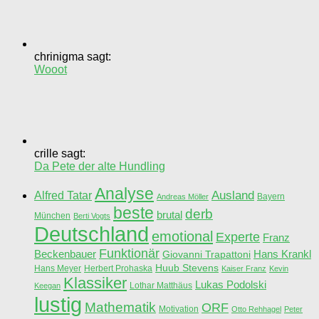
chrinigma sagt:
Wooot
crille sagt:
Da Pete der alte Hundling
Analyse
Ausland
Alfred Tatar
Bayern
Andreas Möller
beste
derb
brutal
München
Berti Vogts
Deutschland
emotional
Experte
Franz
Funktionär
Beckenbauer
Hans Krankl
Giovanni Trapattoni
Huub Stevens
Hans Meyer
Herbert Prohaska
Kaiser Franz
Kevin
Klassiker
Lukas Podolski
Lothar Matthäus
Keegan
lustig
Mathematik
ORF
Motivation
Otto Rehhagel
Peter