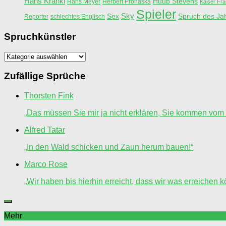
Hans Krankl
Huub Stevens
Hans Meyer
Herbert Prohaska
Kaiser Fr
Spieler
Sky
Sex
Spruch des Ja
Reporter
schlechtes Englisch
Spruchkünstler
Spruchkünstler
Zufällige Sprüche
Thorsten Fink
„Das müssen Sie mir ja nicht erklären, Sie kommen vom 
Alfred Tatar
„In den Wald schicken und Zaun herum bauen!“
Marco Rose
„Wir haben bis hierhin erreicht, dass wir was erreichen 
Mehr