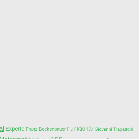
al
Experte
Funktionär
Franz Beckenbauer
Giovanni Trapattoni