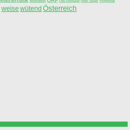
Mathematik
ORF
Motivation
Prognose
Otto Rehhagel
Peter Stöger
Österreich
weise
wütend
r