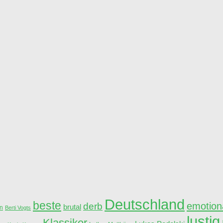
Deutschland
beste
derb
emotion
brutal
n
Berti Vogts
lustig
Klassiker