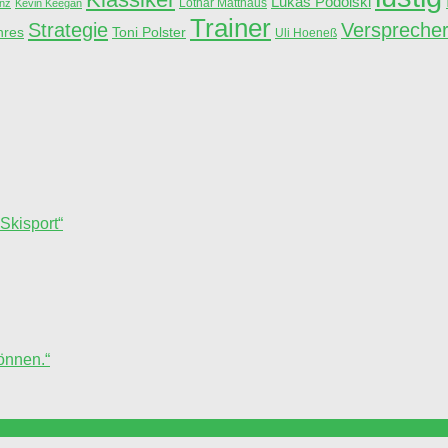
Lukas Podolski
Lothar Matthäus
anz
Kevin Keegan
Trainer
Strategie
Verspreche
hres
Toni Polster
Uli Hoeneß
Skisport“
können.“