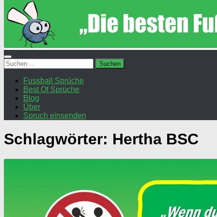
Suchen
nach:
Fussball Sprüche
Best Of Sprüche
Blog
Über
Spruch einsenden
Schlagwörter:
Hertha BSC