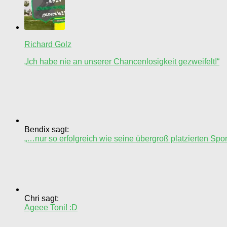
Richard Golz
„Ich habe nie an unserer Chancenlosigkeit gezweifelt!“
Bendix sagt:
„…nur so erfolgreich wie seine übergroß platzierten Spo
Chri sagt:
Ageee Toni! :D