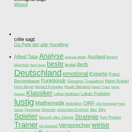
Wooot
crille sagt:
Da Pete der alte Hundling
Analyse
Ausland
Alfred Tatar
Bayern
Andreas Möller
beste
derb
brutal
München
Berti Vogts
Deutschland
emotional
Experte
Franz
Funktionär
Beckenbauer
Hans Krankl
Giovanni Trapattoni
Huub Stevens
Hans Meyer
Herbert Prohaska
Kaiser Franz
Kevin
Klassiker
Lukas Podolski
Lothar Matthäus
Keegan
lustig
Mathematik
ORF
Motivation
Otto Rehhagel
Peter
Sky
Sex
Prognose
Reporter
schlechtes Englisch
Stöger
Spieler
Strategie
Spruch des Jahres
Toni Polster
Trainer
weise
Versprecher
Uli Hoeneß