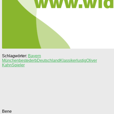
Schlagwörter:
Bayern
München
beste
derb
Deutschland
Klassiker
lustig
Oliver
Kahn
Spieler
Bene