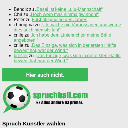
Bendix
zu
„Basel ist keine Lulu-Mannschaft“
Chri
zu
„Hoch wern mas nimma gwinnen!“
Peter
zu
Fußballsprüche des Jahres
chrinigma
zu
„Ich mache nie Voraussagen und werde
dies auch niemals tun!“
crille
zu
„Ich habe dem Linienrichter meine Brille
angeboten.“
crille
zu
„Das Einzige, was sich in der ersten Hälfte
bewegt hat, war der Wind.“
bresler
zu
„Das Einzige, was sich in der ersten Hälfte
bewegt hat, war der Wind.“
Spruch Künstler wählen