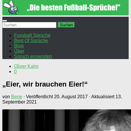
Suchen
nach:
Fussball Sprüche
Best Of Sprüche
Blog
Über
Spruch einsenden
Oliver Kahn
0
„Eier, wir brauchen Eier!“
von
Bene
· Veröffentlicht
20. August 2017
· Aktualisiert
13.
September 2021