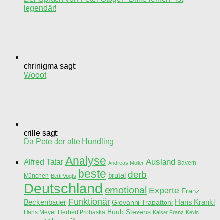
legendär!
chrinigma sagt:
Wooot
crille sagt:
Da Pete der alte Hundling
Analyse
Ausland
Alfred Tatar
Bayern
Andreas Möller
beste
derb
brutal
München
Berti Vogts
Deutschland
emotional
Experte
Franz
Funktionär
Beckenbauer
Hans Krankl
Giovanni Trapattoni
Huub Stevens
Hans Meyer
Herbert Prohaska
Kaiser Franz
Kevin