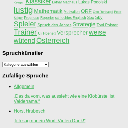
Klassiker
Lukas Podolski
Lothar Matthäus
Keegan
lustig
Mathematik
ORF
Motivation
Otto Rehhagel
Peter
Sky
Sex
Prognose
Reporter
schlechtes Englisch
Stöger
Spieler
Strategie
Spruch des Jahres
Toni Polster
Trainer
weise
Versprecher
Uli Hoeneß
Österreich
wütend
Spruchkünstler
Spruchkünstler
Zufällige Sprüche
Allgemein
„Das da vorn, was aussieht wie eine Klobürste, ist
Valderrama.“
Horst Hrubesch
„Ich sag nur ein Wort: Vielen Dank!“