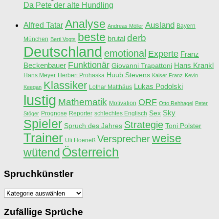
Da Pete der alte Hundling
Analyse
Ausland
Alfred Tatar
Bayern
Andreas Möller
beste
derb
brutal
München
Berti Vogts
Deutschland
emotional
Experte
Franz
Funktionär
Beckenbauer
Hans Krankl
Giovanni Trapattoni
Huub Stevens
Hans Meyer
Herbert Prohaska
Kaiser Franz
Kevin
Klassiker
Lukas Podolski
Lothar Matthäus
Keegan
lustig
Mathematik
ORF
Motivation
Otto Rehhagel
Peter
Sky
Sex
Prognose
Reporter
schlechtes Englisch
Stöger
Spieler
Strategie
Spruch des Jahres
Toni Polster
Trainer
weise
Versprecher
Uli Hoeneß
Österreich
wütend
Spruchkünstler
Spruchkünstler
Zufällige Sprüche