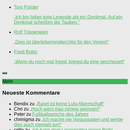
Toni Polster
„Ich bin lieber eine Legende als ein Denkmal. Auf ein
Denkmal scheißen die Tauben.“
Rolf Töpperwien
„Dies ist überlebensnotwichtig für den Verein!“
Fredi Bobic
„Wenn du noch mal fragst, kriegst du eine gescheuert“
Mehr
Neueste Kommentare
Bendix
zu
„Basel ist keine Lulu-Mannschaft“
Chri
zu
„Hoch wern mas nimma gwinnen!“
Peter
zu
Fußballsprüche des Jahres
chrinigma
zu
„Ich mache nie Voraussagen und werde
dies auch niemals tun!“
crille
zu
„Ich habe dem Linienrichter meine Brille