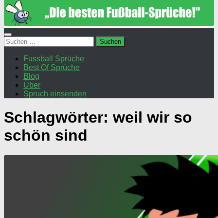
Suchen
nach:
Fussball Sprüche
Best Of Sprüche
Blog
Über
Spruch einsenden
Schlagwörter:
weil wir so
schön sind