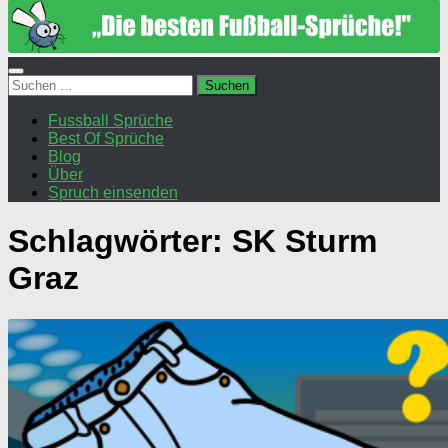
Suchen
nach:
Fussball Sprüche
Best Of Sprüche
Blog
Über
Spruch einsenden
Schlagwörter:
SK Sturm
Graz