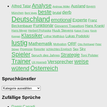
Analyse
Ausland
Alfred Tatar
Bayern
Andreas Möller
beste
derb
brutal
München
Berti Vogts
Deutschland
emotional
Experte
Franz
Funktionär
Beckenbauer
Hans Krankl
Giovanni Trapattoni
Huub Stevens
Hans Meyer
Herbert Prohaska
Kaiser Franz
Kevin
Klassiker
Lukas Podolski
Lothar Matthäus
Keegan
lustig
Mathematik
ORF
Motivation
Otto Rehhagel
Peter
Sky
Sex
Prognose
Reporter
schlechtes Englisch
Stöger
Spieler
Strategie
Spruch des Jahres
Toni Polster
Trainer
weise
Versprecher
Uli Hoeneß
Österreich
wütend
Spruchkünstler
Spruchkünstler
Zufällige Sprüche
Damir Canadi