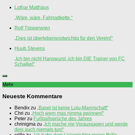
Lothar Matthäus
„Wäre, wäre, Fahrradkette.“
Rolf Töpperwien
„Dies ist überlebensnotwichtig für den Verein!“
Huub Stevens
„Ich bin nicht Hanswurst, ich bin DIE Trainer von FC
Schalke!“
Mehr
Neueste Kommentare
Bendix
zu
„Basel ist keine Lulu-Mannschaft“
Chri
zu
„Hoch wern mas nimma gwinnen!“
Peter
zu
Fußballsprüche des Jahres
chrinigma
zu
„Ich mache nie Voraussagen und werde
dies auch niemals tun!“
crille
zu
„Ich habe dem Linienrichter meine Brille