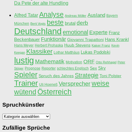
Da Pete der alte Hundling
Analyse
Ausland
Alfred Tatar
Bayern
Andreas Möller
beste
derb
brutal
München
Berti Vogts
Deutschland
emotional
Experte
Franz
Funktionär
Beckenbauer
Hans Krankl
Giovanni Trapattoni
Huub Stevens
Hans Meyer
Herbert Prohaska
Kaiser Franz
Kevin
Klassiker
Lukas Podolski
Lothar Matthäus
Keegan
lustig
Mathematik
ORF
Motivation
Otto Rehhagel
Peter
Sky
Sex
Prognose
Reporter
schlechtes Englisch
Stöger
Spieler
Strategie
Spruch des Jahres
Toni Polster
Trainer
weise
Versprecher
Uli Hoeneß
Österreich
wütend
Spruchkünstler
Spruchkünstler
Zufällige Sprüche