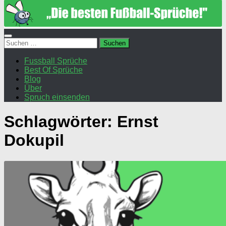
Suchen
nach:
Fussball Sprüche
Best Of Sprüche
Blog
Über
Spruch einsenden
Schlagwörter:
Ernst
Dokupil