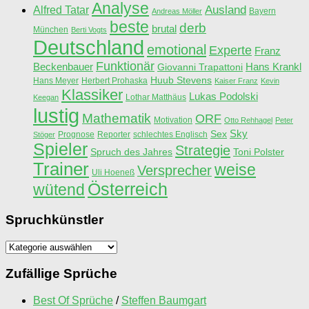
Analyse
Ausland
Alfred Tatar
Bayern
Andreas Möller
beste
derb
brutal
München
Berti Vogts
Deutschland
emotional
Experte
Franz
Funktionär
Beckenbauer
Hans Krankl
Giovanni Trapattoni
Huub Stevens
Hans Meyer
Herbert Prohaska
Kaiser Franz
Kevin
Klassiker
Lukas Podolski
Lothar Matthäus
Keegan
lustig
Mathematik
ORF
Motivation
Otto Rehhagel
Peter
Sky
Sex
Prognose
Reporter
schlechtes Englisch
Stöger
Spieler
Strategie
Spruch des Jahres
Toni Polster
Trainer
weise
Versprecher
Uli Hoeneß
Österreich
wütend
Spruchkünstler
Spruchkünstler
Zufällige Sprüche
Best Of Sprüche
/
Steffen Baumgart