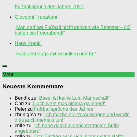
Fußballspruch des Jahres 2021
Giovanni Trapattoni
„Man darf bei Fußball nicht denken wie Beamter – 0:0
halten bis Feierabend!“
Hans Krankl
„Ham and Eggs mit Schinken und Ei.“
Mehr
Neueste Kommentare
Bendix
zu
„Basel ist keine Lulu-Mannschaft“
Chri
zu
„Hoch wern mas nimma gwinnen!“
Peter
zu
Fußballsprüche des Jahres
chrinigma
zu
„Ich mache nie Voraussagen und werde
dies auch niemals tun!“
crille
zu
„Ich habe dem Linienrichter meine Brille
angeboten.“
crille
zu
„Das Einzige, was sich in der ersten Hälfte