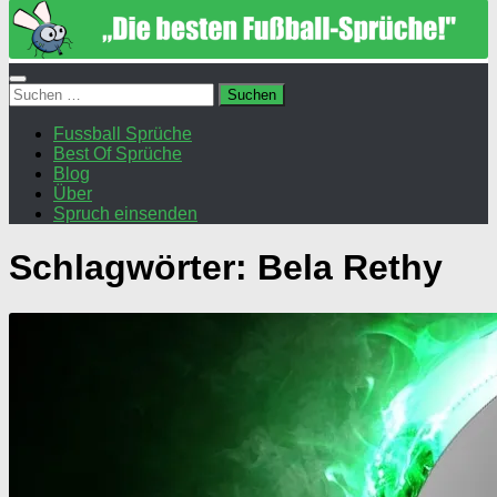
Suchen
nach:
Fussball Sprüche
Best Of Sprüche
Blog
Über
Spruch einsenden
Schlagwörter:
Bela Rethy