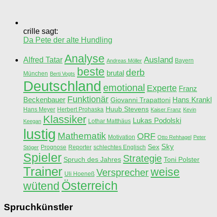
crille sagt:
Da Pete der alte Hundling
Analyse
Ausland
Alfred Tatar
Bayern
Andreas Möller
beste
derb
brutal
München
Berti Vogts
Deutschland
emotional
Experte
Franz
Funktionär
Beckenbauer
Hans Krankl
Giovanni Trapattoni
Huub Stevens
Hans Meyer
Herbert Prohaska
Kaiser Franz
Kevin
Klassiker
Lukas Podolski
Lothar Matthäus
Keegan
lustig
Mathematik
ORF
Motivation
Otto Rehhagel
Peter
Sky
Sex
Prognose
Reporter
schlechtes Englisch
Stöger
Spieler
Strategie
Spruch des Jahres
Toni Polster
Trainer
weise
Versprecher
Uli Hoeneß
Österreich
wütend
Spruchkünstler