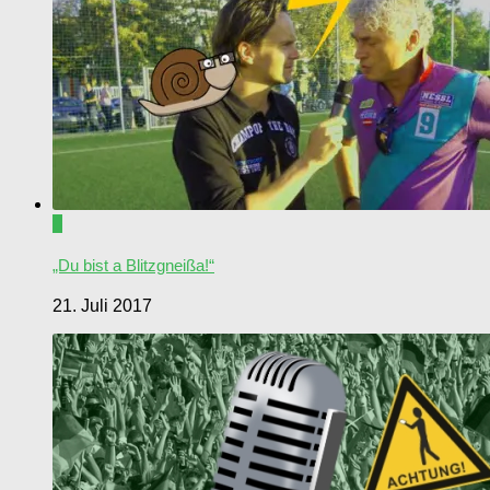
0
„Du bist a Blitzgneißa!“
21. Juli 2017